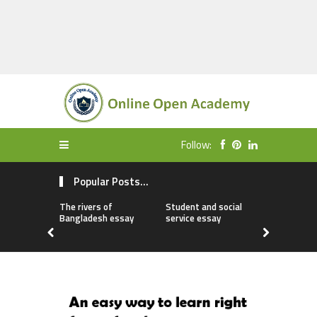
Follow:
Popular Posts...
The rivers of
Student and social
My first da
Bangladesh essay
service essay
essay