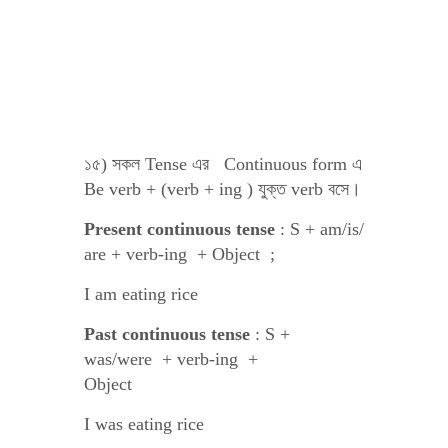
১৫) সকল Tense এর Continuous form এ
Be verb + (verb + ing ) যুক্ত verb বসে।
Present continuous tense
: S + am/is/
are + verb-ing + Object ;
I am eating rice
Past continuous tense
: S +
was/were + verb-ing +
Object
I was eating rice