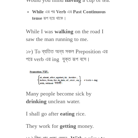
Would you mind
having
a cup of tea.
While
এর পর
Verb
এর
Past Continuous
tense
রূপ হয়ে থাকে।
While I was
walking
on the road I
saw the man running to me.
১৮) To ব্যতিত অন্য সকল Preposition এর
পরে verb এর ing যুক্ত রূপ বসে।
Many people become sick by
drinking
unclean water.
I shall go after
eating
rice.
They work for
getting
money.