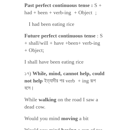
Past perfect continuous tense :
S +
had + been + verb-ing + Object ;
I had been eating rice
Future perfect continuous tense
: S
+ shall/will + have +been+ verb-ing
+ Object;
I shall have been eating rice
১৭)
While, mind, cannot help, could
not help
ইত্যাদীর পর verb + ing রূপ
বসে।
While
walking
on the road I saw a
dead cow.
Would you mind
moving
a bit