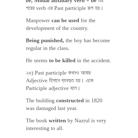
be
, Modal auxiliary verb + be
এর
পরের verb এর Past participle রূপ হয়।
Manpower
can be used
for the
development of the country.
Being punished,
the boy has become
regular in the class.
He seems
to be killed
in the accident.
২৬) Past participle কখনও আবার
Adjective হিসাবে ব্যবহৃত হয়। একে
Participle adjective বলে।
The building
constructed
in 1820
was damaged last year.
The book
written
by Nazrul is very
interesting to all.